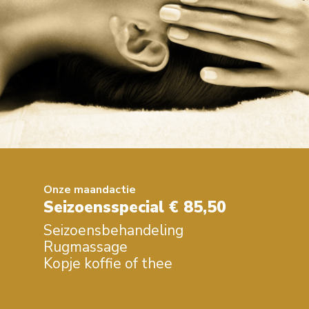
Onze maandactie
Seizoensspecial € 85,50
Seizoensbehandeling
Rugmassage
Kopje koffie of thee